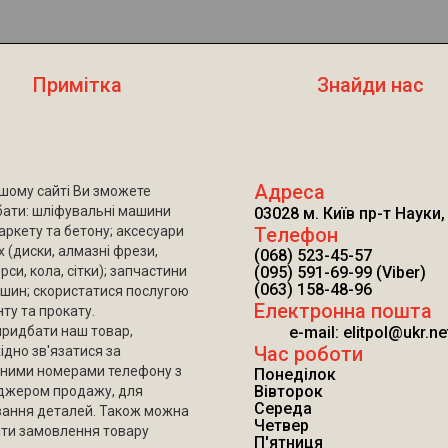
Примітка
Знайди нас
Адреса
шому сайті Ви зможете
ати: шліфувальні машини
03028 м. Київ пр-т Науки,
аркету та бетону; аксесуари
Телефон
х (диски, алмазні фрези,
(068) 523-45-57
рси, кола, сітки); запчастини
(095) 591-69-99 (Viber)
(063) 158-48-96
шин; скористатися послугою
Електронна пошта
ту та прокату.
ридбати наш товар,
e-mail: elitpol@ukr.ne
Час роботи
ідно зв'язатися за
ними номерами телефону з
Понеділок
Вівторок
джером продажу, для
Середа
вання деталей. Також можна
Четвер
ти замовлення товару
П'ятниця