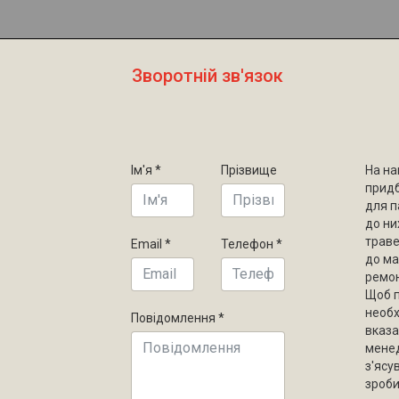
Зворотній зв'язок
Ім'я
*
Прізвище
На на
придб
для п
до ни
траве
Email
*
Телефон
*
до ма
ремон
Щоб п
необх
Повідомлення
*
вказа
мене
з'ясу
зроби