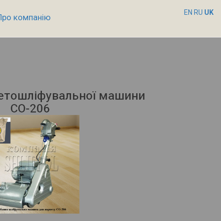
EN
RU
UK
Про компанію
кетошліфувальної машини
СО-206