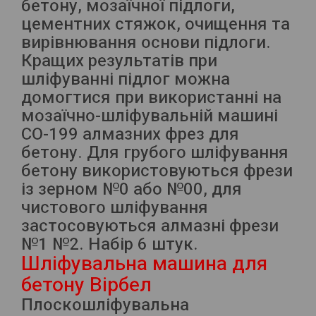
бетону, мозаїчної підлоги,
цементних стяжок, очищення та
вирівнювання основи підлоги.
Кращих результатів при
шліфуванні підлог можна
домогтися при використанні на
мозаїчно-шліфувальній машині
СО-199 алмазних фрез для
бетону. Для грубого шліфування
бетону використовуються фрези
із зерном №0 або №00, для
чистового шліфування
застосовуються алмазні фрези
№1 №2. Набір 6 штук.
Шліфувальна машина для
бетону Вірбел
Плоскошліфувальна