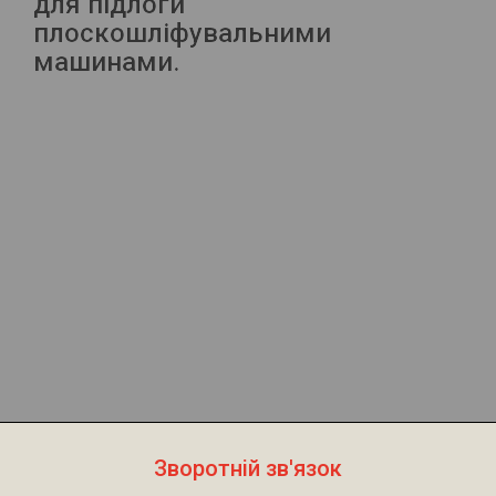
для підлоги
плоскошліфувальними
машинами.
Зворотній зв'язок