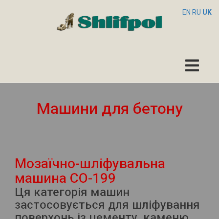
EN
RU
UK
Машини для бетону
Мозаїчно-шліфувальна
машина СО-199
Ця категорія машин
застосовується для шліфування
поверхонь із цементу, каменю,