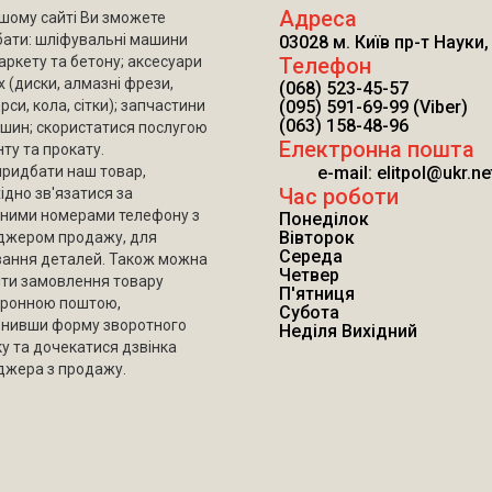
Адреса
шому сайті Ви зможете
ати: шліфувальні машини
03028 м. Київ пр-т Науки,
аркету та бетону; аксесуари
Телефон
х (диски, алмазні фрези,
(068) 523-45-57
рси, кола, сітки); запчастини
(095) 591-69-99 (Viber)
(063) 158-48-96
шин; скористатися послугою
Електронна пошта
ту та прокату.
ридбати наш товар,
e-mail: elitpol@ukr.ne
Час роботи
ідно зв'язатися за
ними номерами телефону з
Понеділок
Вівторок
джером продажу, для
Середа
вання деталей. Також можна
Четвер
ти замовлення товару
П'ятниця
тронною поштою,
Субота
внивши форму зворотного
Неділя Вихідний
ку та дочекатися дзвінка
жера з продажу.