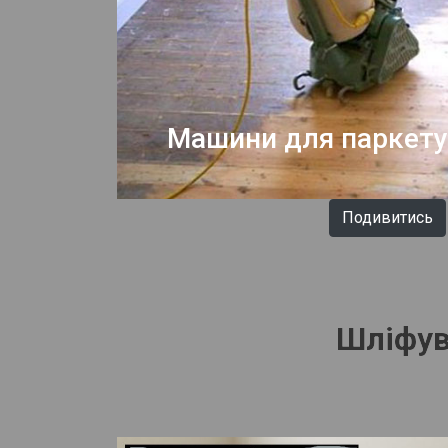
Машини для паркету
Подивитись
Шліфув