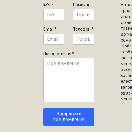
Ім'я
*
Прізвище
На на
придб
для п
до ни
траве
Email
*
Телефон
*
до ма
ремон
Щоб п
необх
Повідомлення
*
вказа
мене
з'ясу
зроби
елек
запо
зв'яз
менед
Відправити
повідомлення