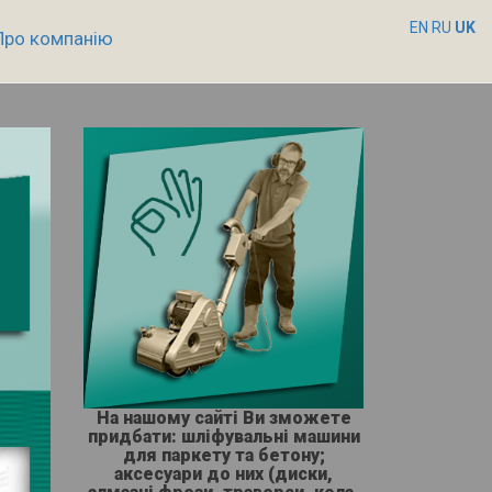
EN
RU
UK
Про компанію
На нашому сайті Ви зможете
придбати: шліфувальні машини
для паркету та бетону;
аксесуари до них (диски,