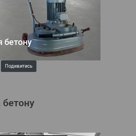
 бетону
Подивитись
 бетону