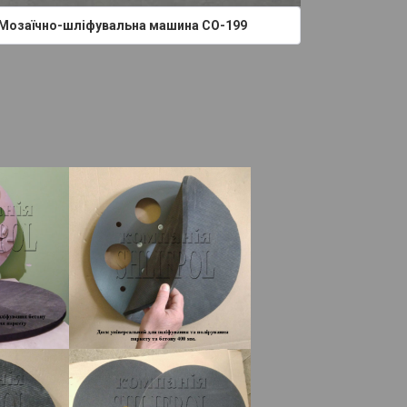
Мозаїчно-шліфувальна машина СО-199