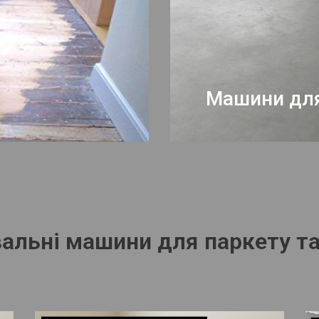
Машини для
альні машини для паркету та