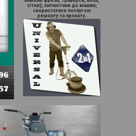
алмазні фрези, траверси, кола,
сітки); запчастини до машин;
скористатися послугою
ремонту та прокату.